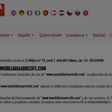
Venta
Alquiler
Quiero vender
La empresa
Noticias
C
 domicilio social en
C/ Méjico nº 19, Local 1. Arrecife Palmas, Las
. NIF:
B35358498
.
MOBILIARIAARRECIFE.COM
s Condiciones Generales de uso de "
www.inmobiliariaarrecife.com
". La utilización de c
"
www.inmobiliariaarrecife.com
" supone su adhesión y aceptación expresa a todas las 
ntinuidad del funcionamiento de "
www.inmobiliariaarrecife.com
" y de sus servicios. EL
los daños y perjuicios causados al usuario como consecuencia de la indisponibilidad 