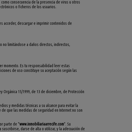
o como consecuencia de la presencia de virus u otros
trónicos o ficheros de los usuarios.
des acceder, descargar e imprimir contenidos de
ro no limitándose a daños directos, indirectos,
ier momento. Es tu responsabilidad leer estas
ciones de uso constituye su aceptación según las
Ley Orgánica 15/1999, de 13 de diciembre, de Protección
ios y medidas técnicas a su alcance para evitar la
nte de que las medidas de seguridad en Internet no son
or parte de "
www.inmobiliariaarrecife.com
". Su
suscribirse, darse de alta o utilizar, y la adecuación de