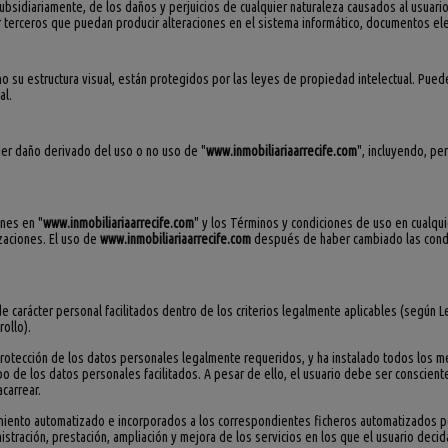
ubsidiariamente, de los daños y perjuicios de cualquier naturaleza causados al usuari
terceros que puedan producir alteraciones en el sistema informático, documentos elec
mo su estructura visual, están protegidos por las leyes de propiedad intelectual. Pue
al.
er daño derivado del uso o no uso de "
www.inmobiliariaarrecife.com
", incluyendo, pe
ones en "
www.inmobiliariaarrecife.com
" y los Términos y condiciones de uso en cualqu
zaciones. El uso de
www.inmobiliariaarrecife.com
después de haber cambiado las condi
de carácter personal facilitados dentro de los criterios legalmente aplicables (según 
ollo).
otección de los datos personales legalmente requeridos, y ha instalado todos los med
obo de los datos personales facilitados. A pesar de ello, el usuario debe ser conscie
carrear.
miento automatizado e incorporados a los correspondientes ficheros automatizados p
tración, prestación, ampliación y mejora de los servicios en los que el usuario decida 