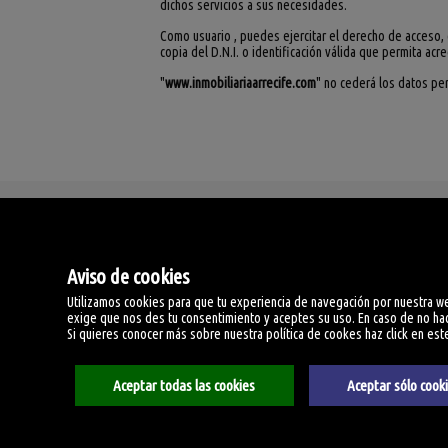
dichos servicios a sus necesidades.
Como usuario , puedes ejercitar el derecho de acceso, 
copia del D.N.I. o identificación válida que permita acre
"
www.inmobiliariaarrecife.com
" no cederá los datos per
Inmobiliaria Arrecife
C/ Méjico nº 19, Local 1.
Aviso de cookies
35500 Arrecife, Las Palm
España
Utilizamos cookies para que tu experiencia de navegación por nuestra 
+34.928.806.811
exige que nos des tu consentimiento y aceptes su uso. En caso de no hace
+34.928.812.740
Si quieres conocer más sobre nuestra política de cookes haz click en est
Aviso Legal
Aceptar todas las cookies
Aceptar sólo cook
Política de privacidad
Política de Cookies