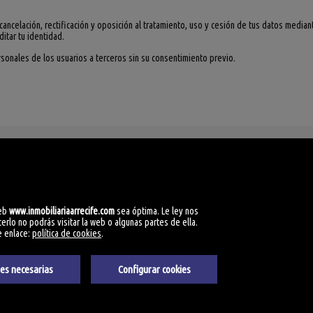
cancelación, rectificación y oposición al tratamiento, uso y cesión de tus datos medi
ditar tu identidad.
sonales de los usuarios a terceros sin su consentimiento previo.
as
web
www.inmobiliariaarrecife.com
sea óptima. Le ley nos
rlo no podrás visitar la web o algunas partes de ella.
e enlace:
política de cookies
.
ies necesarias
Configurar cookies