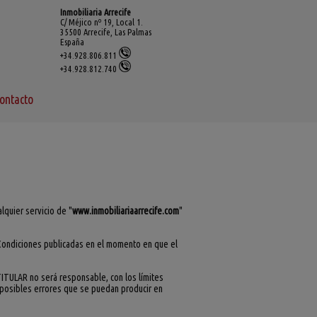
Inmobiliaria Arrecife
C/ Méjico nº 19, Local 1.
35500 Arrecife, Las Palmas
España
+34.928.806.811
+34.928.812.740
ontacto
ualquier servicio de "
www.inmobiliariaarrecife.com
"
Condiciones publicadas en el momento en que el
 TITULAR no será responsable, con los límites
o posibles errores que se puedan producir en