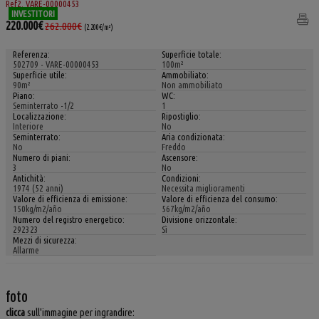
Ref2. VARE-00000453
INVESTITORI
220.000€
262.000€
(2.200€/m²)
Referenza:
Superficie totale:
502709 - VARE-00000453
100m²
Superficie utile:
Ammobiliato:
90m²
Non ammobiliato
Piano:
WC:
Seminterrato -1/2
1
Localizzazione:
Ripostiglio:
Interiore
No
Seminterrato:
Aria condizionata:
No
Freddo
Numero di piani:
Ascensore:
3
No
Antichità:
Condizioni:
1974 (52 anni)
Necessita miglioramenti
Valore di efficienza di emissione:
Valore di efficienza del consumo:
150kg/m2/año
567kg/m2/año
Numero del registro energetico:
Divisione orizzontale:
292323
Sì
Mezzi di sicurezza:
Allarme
foto
clicca
sull'immagine per ingrandire: