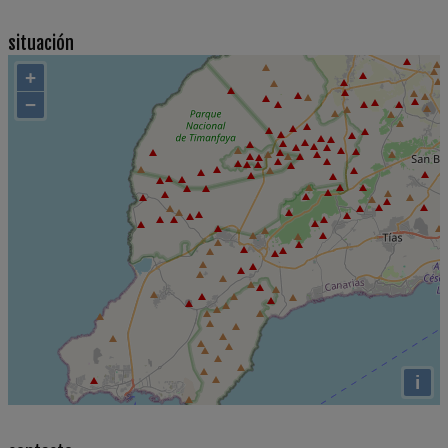
situación
+
−
i