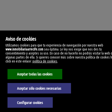
Aviso de cookies
Utilizamos cookies para que tu experiencia de navegación por nuestra web
www.inmobiliariaarrecife.com
sea óptima. Le ley nos exige que nos des tu
consentimiento y aceptes su uso. En caso de no hacerlo no podrás visitar la web 
Inmobiliaria Arrecife
algunas partes de ella. Si quieres conocer más sobre nuestra política de cookes 
C/ Méjico nº 19, Local 1.
click en este enlace:
política de cookies
.
35500 Arrecife, Las Palmas
España
+34.928.806.811
Aceptar todas las cookies
+34.928.812.740
Aviso Legal
Aceptar sólo cookies necesarias
Política de privacidad
Política de Cookies
Configurar cookies