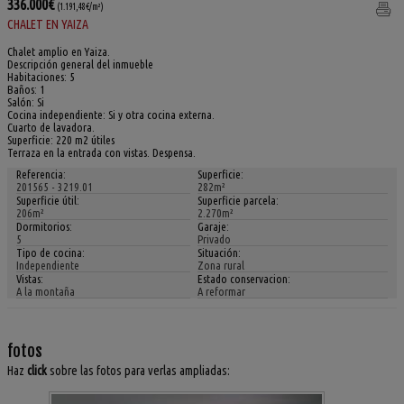
336.000€
(1.191,48€/m²)
CHALET EN YAIZA
Chalet amplio en Yaiza.
Descripción general del inmueble
Habitaciones: 5
Baños: 1
Salón: Si
Cocina independiente: Si y otra cocina externa.
Cuarto de lavadora.
Superficie: 220 m2 útiles
Terraza en la entrada con vistas. Despensa.
Referencia:
Superficie:
201565 - 3219.01
282m²
Superficie útil:
Superficie parcela:
206m²
2.270m²
Dormitorios:
Garaje:
5
Privado
Tipo de cocina:
Situación:
Independiente
Zona rural
Vistas:
Estado conservacion:
A la montaña
A reformar
fotos
Haz
click
sobre las fotos para verlas ampliadas: