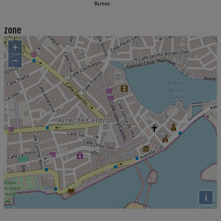
Bureau
zone
+
−
i