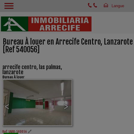
Bureau À louer en Arrecife Centro, Lanzarote
[Ref 540056]
arrecife centro, las palmas,
lanzarote
Bureau À louer
<
>
Ref. IARR-540056
🔗