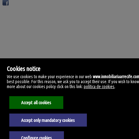
Cookies notice
We use cookies to make your experience in our web
www.inmobiliariaarrecife.co
Inmobiliaria Arrecife
best possible. For this reason, we ask you to accept their use. If you wish to kno
C/ Méjico nº 19, Local 1.
more about our cookies policy click on this link:
política de cookies
.
35500 Arrecife, Las Palmas
Espagne
+34.928.806.811
Accept all cookies
+34.928.812.740
Mention légale
Accept only mandatory cookies
Politique de confidentialité
Politique de cookies
Configure cookies