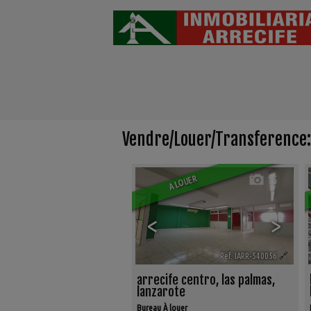
Vendre/Louer/Transference:
A LOUER
15
<
>
Ref. IARR-540056
🔗
arrecife centro
,
las palmas,
lanzarote
Bureau À louer