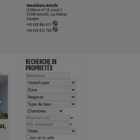
Inmobiliaria Arrecife
C/ Méjico nº 19, Local 1.
35500 Arrecife, Las Palmas
Espagne
+34.928.806.811
+34.928.812.740
RECHERCHE DE
PROPRIETÉS
7
>
4
🔗
m²
as,
€
voir sur la carte