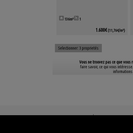
136m²
1
1.600€
(11,76€/m²)
Selectionner:
3 proprietés
Vous ne trouvez pas ce que vous 
faire savoir, ce qui vous intére
informations
Inmobiliaria Arrecife
C/ Méjico nº 19, Local 1.