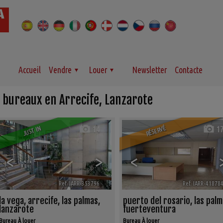
Accueil
Vendre
Louer
Newsletter
Contacte
 bureaux en Arrecife, Lanzarote
RÉSERVÉ
14
1
JUST IN
<
>
<
Ref. IARR-353796
🔗
Ref. IARR-41878
la vega
,
arrecife
,
las palmas,
puerto del rosario
,
las palm
lanzarote
fuerteventura
Bureau À louer
Bureau À louer