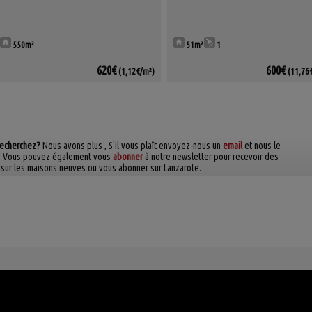
550m²
51m²
1
620€
600€
(1,12€/m²)
(11,76
recherchez?
Nous avons plus
, S'il vous plaît envoyez-nous un
email
et nous le
sse. Vous pouvez également vous
abonner
à notre newsletter pour recevoir des
 sur les maisons neuves ou vous abonner sur Lanzarote.